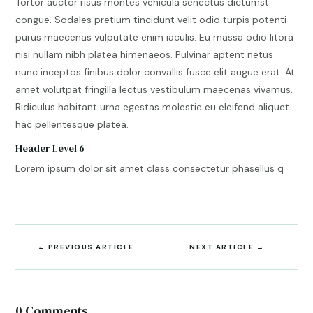
Tortor auctor risus montes vehicula senectus dictumst
congue. Sodales pretium tincidunt velit odio turpis potenti
purus maecenas vulputate enim iaculis. Eu massa odio litora
nisi nullam nibh platea himenaeos. Pulvinar aptent netus
nunc inceptos finibus dolor convallis fusce elit augue erat. At
amet volutpat fringilla lectus vestibulum maecenas vivamus.
Ridiculus habitant urna egestas molestie eu eleifend aliquet
hac pellentesque platea.
Header Level 6
Lorem ipsum dolor sit amet class consectetur phasellus q
←
PREVIOUS ARTICLE
NEXT ARTICLE
→
0 Comments