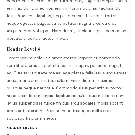
condimentum, eros ipsum rutrum orci, sagittis tempus lacus
enim ac dui. Donec non enim in turpis pulvinar facilisis. Ut
felis. Praesent dapibus, neque id cursus faucibus, tortor
neque egestas augue, eu vulputate magna eros eu erat.
Aliquam erat volutpat. Nam dui mi, tincidunt quis, accumsan
porttitor, facilisis luctus, metus
Header Level 4
Lorem ipsum dolor sit amet mattis. Imperdiet commodo
sem libero cras aliquet ultrices mi magnis posuere feugiat
ac. Cursus vulputate malesuada platea felis letius arcu amet
aenean tincidunt mattis nullam. Enim dictum maximus
quisque neque natoque. Commodo risus penatibus tortor
nunc taciti lorem turpis dapibus ridiculus quam. Libero nam
letius suspendisse fusce finibus arcu sodales mollis aptent
praesent interdum. Proin aenean tristique mollis eros
sociosqu habitant metus.
HEADER LEVEL 5